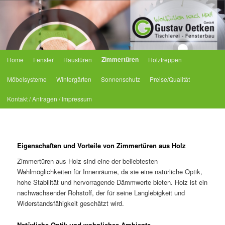
Tischlerei Oetken
Hauptmenü
Zimmertüren
Home
Fenster
Haustüren
Holztreppen
Zum primären Inhalt springen
Zum sekundären Inhalt springen
Möbelsysteme
Wintergärten
Sonnenschutz
Preise/Qualität
Kontakt / Anfragen / Impressum
Eigenschaften und Vorteile von Zimmertüren aus Holz
Zimmertüren aus Holz sind eine der beliebtesten
Wahlmöglichkeiten für Innenräume, da sie eine natürliche Optik,
hohe Stabilität und hervorragende Dämmwerte bieten. Holz ist ein
nachwachsender Rohstoff, der für seine Langlebigkeit und
Widerstandsfähigkeit geschätzt wird.
Natürliche Optik und wohnliches Ambiente