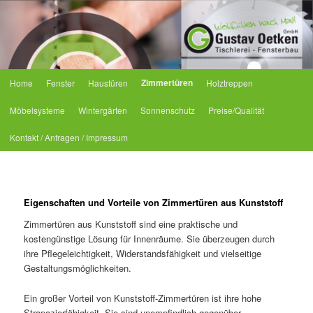
Tischlerei Oetken
Hauptmenü
Zimmertüren
Home
Fenster
Haustüren
Holztreppen
Zum primären Inhalt springen
Zum sekundären Inhalt springen
Möbelsysteme
Wintergärten
Sonnenschutz
Preise/Qualität
Kontakt / Anfragen / Impressum
Eigenschaften und Vorteile von Zimmertüren aus Kunststoff
Zimmertüren aus Kunststoff sind eine praktische und
kostengünstige Lösung für Innenräume. Sie überzeugen durch
ihre Pflegeleichtigkeit, Widerstandsfähigkeit und vielseitige
Gestaltungsmöglichkeiten.
Ein großer Vorteil von Kunststoff-Zimmertüren ist ihre hohe
Strapazierfähigkeit. Sie sind unempfindlich gegenüber