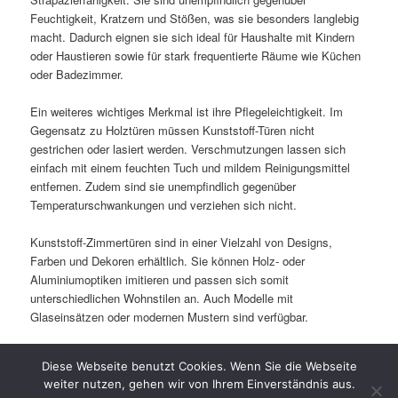
Feuchtigkeit, Kratzern und Stößen, was sie besonders langlebig
macht. Dadurch eignen sie sich ideal für Haushalte mit Kindern
oder Haustieren sowie für stark frequentierte Räume wie Küchen
oder Badezimmer.
Ein weiteres wichtiges Merkmal ist ihre Pflegeleichtigkeit. Im
Gegensatz zu Holztüren müssen Kunststoff-Türen nicht
gestrichen oder lasiert werden. Verschmutzungen lassen sich
einfach mit einem feuchten Tuch und mildem Reinigungsmittel
entfernen. Zudem sind sie unempfindlich gegenüber
Temperaturschwankungen und verziehen sich nicht.
Kunststoff-Zimmertüren sind in einer Vielzahl von Designs,
Farben und Dekoren erhältlich. Sie können Holz- oder
Aluminiumoptiken imitieren und passen sich somit
unterschiedlichen Wohnstilen an. Auch Modelle mit
Glaseinsätzen oder modernen Mustern sind verfügbar.
Neben ihrer ansprechenden Optik bieten Kunststofftüren auch
Diese Webseite benutzt Cookies. Wenn Sie die Webseite
eine gute Schalldämmung, was den Wohnkomfort erhöht. Dank
weiter nutzen, gehen wir von Ihrem Einverständnis aus.
ihres günstigen Preises und ihrer Langlebigkeit sind sie eine