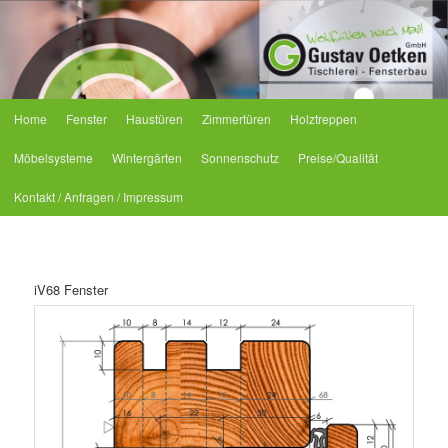
Tischlerei Oetken
Hauptmenü
Home
Fenster
Haustüren
Zimmertüren
Holztreppen
Zum primären Inhalt springen
Zum sekundären Inhalt springen
Möbelsysteme
Wintergärten
Sonnenschutz
Preise/Qualität
Kontakt / Anfragen / Impressum
iV68 Fenster