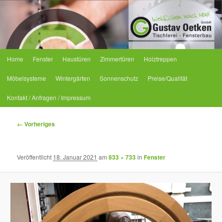
Tischlerei Oetken
Hauptmenü
Home
Fenster
Haustüren
Zimmertüren
Holztreppen
Zum primären Inhalt springen
Zum sekundären Inhalt springen
Möbelsysteme
Wintergärten
Sonnenschutz
Preise/Qualität
Kontakt / Anfragen / Impressum
Bilder-Navigation
← Vorheriges
Veröffentlicht
18. Januar 2021
am
833 × 733
in
Fenster